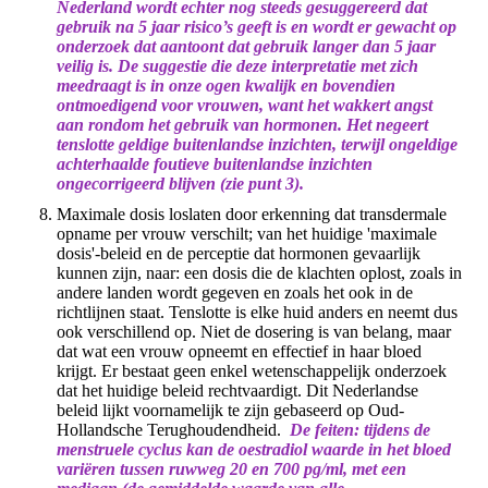
Nederland wordt echter nog steeds gesuggereerd dat
gebruik na 5 jaar risico’s geeft is en wordt er gewacht op
onderzoek dat aantoont dat gebruik langer dan 5 jaar
veilig is. De suggestie die deze interpretatie met zich
meedraagt is in onze ogen kwalijk en bovendien
ontmoedigend voor vrouwen, want het wakkert angst
aan rondom het gebruik van hormonen. Het negeert
tenslotte geldige buitenlandse inzichten, terwijl ongeldige
achterhaalde foutieve buitenlandse inzichten
ongecorrigeerd blijven (zie punt 3).
Maximale dosis loslaten door erkenning dat transdermale
opname per vrouw verschilt; van het huidige 'maximale
dosis'-beleid en de perceptie dat hormonen gevaarlijk
kunnen zijn, naar: een dosis die de klachten oplost, zoals in
andere landen wordt gegeven en zoals het ook in de
richtlijnen staat. Tenslotte is elke huid anders en neemt dus
ook verschillend op. Niet de dosering is van belang, maar
dat wat een vrouw opneemt en effectief in haar bloed
krijgt. Er bestaat geen enkel wetenschappelijk onderzoek
dat het huidige beleid rechtvaardigt. Dit Nederlandse
beleid lijkt voornamelijk te zijn gebaseerd op Oud-
Hollandsche Terughoudendheid.
De feiten: tijdens de
menstruele cyclus kan de oestradiol waarde in het bloed
variëren tussen ruwweg 20 en 700 pg/ml, met een