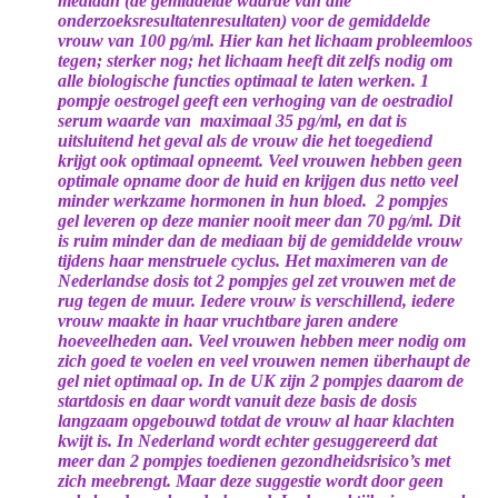
mediaan (de gemiddelde waarde van alle
onderzoeksresultatenresultaten) voor de gemiddelde
vrouw van 100 pg/ml. Hier kan het lichaam probleemloos
tegen; sterker nog; het lichaam heeft dit zelfs nodig om
alle biologische functies optimaal te laten werken. 1
pompje oestrogel geeft een verhoging van de oestradiol
serum waarde van maximaal 35 pg/ml, en dat is
uitsluitend het geval als de vrouw die het toegediend
krijgt ook optimaal opneemt. Veel vrouwen hebben geen
optimale opname door de huid en krijgen dus netto veel
minder werkzame hormonen in hun bloed. 2 pompjes
gel leveren op deze manier nooit meer dan 70 pg/ml. Dit
is ruim minder dan de mediaan bij de gemiddelde vrouw
tijdens haar menstruele cyclus. Het maximeren van de
Nederlandse dosis tot 2 pompjes gel zet vrouwen met de
rug tegen de muur. Iedere vrouw is verschillend, iedere
vrouw maakte in haar vruchtbare jaren andere
hoeveelheden aan. Veel vrouwen hebben meer nodig om
zich goed te voelen en veel vrouwen nemen überhaupt de
gel niet optimaal op. In de UK zijn 2 pompjes daarom de
startdosis en daar wordt vanuit deze basis de dosis
langzaam opgebouwd totdat de vrouw al haar klachten
kwijt is. In Nederland wordt echter gesuggereerd dat
meer dan 2 pompjes toedienen gezondheidsrisico’s met
zich meebrengt. Maar deze suggestie wordt door geen