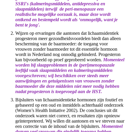
SSRI's (kalmeringsmiddelen, antidepressiva en
slaapmiddelen) terwijl de peri-menopauze een
realistische mogelijke oorzaak is, maar deze wordt
ontkend en bestempeld wordt als ‘onmogelijk, want je
bent te jong'.
Wijzen op ervaringen die aantonen dat lichaamsidentiek
progesteron meer gezondheidsvoordelen biedt dan alleen
bescherming van de baarmoeder: de toegang voor
vrouwen zonder baarmoeder tot dit essentiële hormoon
wordt in Nederland nog onnodig gehinderd. Progesteron
kan bijvoorbeeld op proef geprobeerd worden.
Momenteel
worden bij slaapproblemen in de (peri)menopauzale
leeftijd vaak slaapmiddelen en kalmeringsmiddelen
voorgeschreven; wij beschikken over steeds meer
aanwijzingen en getuigenissen van vrouwen zonder
baarmoeder die deze middelen niet meer nodig hebben
nadat progesteron is toegevoegd aan de HST.
Bijsluiters van lichaamsidentieke hormonen zijn foutief en
gebaseerd op een oud en inmiddels achterhaald onderzoek
(Women’s Health Initiative 2002). De conclusies uit dit
onderzoek waren niet correct, en resultaten zijn opnieuw
geïnterpreteerd. Wij willen dit aantonen en we streven naar
een correctie van de inhoud van de bijsluiters.
Momenteel
durven veel vrouwen die eindelijk toegang hebben