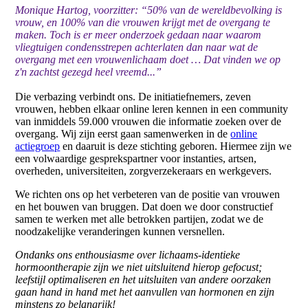
Monique Hartog, voorzitter: “50% van de wereldbevolking is
vrouw, en 100% van die vrouwen krijgt met de overgang te
maken. Toch is er meer onderzoek gedaan naar waarom
vliegtuigen condensstrepen achterlaten dan naar wat de
overgang met een vrouwenlichaam doet … Dat vinden we op
z'n zachtst gezegd heel vreemd...”
Die verbazing verbindt ons. De initiatiefnemers, zeven
vrouwen, hebben elkaar online leren kennen in een community
van inmiddels 59.000 vrouwen die informatie zoeken over de
overgang. Wij zijn eerst gaan samenwerken in de
online
actiegroep
en daaruit is deze stichting geboren. Hiermee zijn we
een volwaardige gesprekspartner voor instanties, artsen,
overheden, universiteiten, zorgverzekeraars en werkgevers.
We richten ons op het verbeteren van de positie van vrouwen
en het bouwen van bruggen. Dat doen we door constructief
samen te werken met alle betrokken partijen, zodat we de
noodzakelijke veranderingen kunnen versnellen.
Ondanks ons enthousiasme over lichaams-identieke
hormoontherapie zijn we niet uitsluitend hierop gefocust;
leefstijl optimaliseren en het uitsluiten van andere oorzaken
gaan hand in hand met het aanvullen van hormonen en zijn
minstens zo belangrijk!