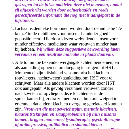
gekregen tot de juiste middelen deze niet te nemen, omdat
zij afgeschrikt worden door achterhaalde en reeds
gerectificeerde informatie die nog niet is aangepast in de
bijsluiters.
Lichaamsidentieke hormonen worden door de indicatie ‘2e
keuze’ in de richtlijnen voor artsen als 'minder goed’
gepositioneerd. Hierdoor kiezen welwillende artsen voor
minder effectieve medicijnen waar vrouwen minder baat
bij hebben.
Wij willen deze suggestieve bewoording laten
vervallen en een neutrale indicatie in plaats daarvan.
Alle tot nu toe bekende overgangsklachten benoemen, en
als aanleiding opnemen om toegang te krijgen tot HST.
Momenteel zijn uitsluitend vasomotorische klachten
(opvliegers, nachtzweten) aanleiding om HST voor te
schrijven. Maar alle andere klachten worden door HST
ook aangepakt. Als gevolg verzinnen vrouwen zonder
nachtzweten of opvliegers deze klachten er in de
spreekkamer bij, zodra ze merken dat hun arts weigert te
erkennen dat andere klachten overgang gerelateerd kunnen
zijn.
Vrouwen die met gewrichtspijn, mentale klachten,
blaasontstekingen en slaapproblemen bij hun huisarts
komen, krijgen momenteel fysiotherapie, psychotherapie
of antidepressiva, antibiotica en slaapmiddelen