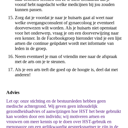
vooraf hebt nagedacht welke medicijnen bij jou zouden
kunnen passen.
Zorg dat je voordat je naar je huisarts gaat al weet naar
welke overgangsconsulent of gynaecoloog je eventueel
doorverwezen wilt worden. Als je huisarts niet openstaat
voor het onderwerp, vraag je om een doorverwijzing naar
een kenner. In de Facebookgroep hieronder vind je een lijst
artsen die continue geüpdatet wordt met informatie van
leden in de groep.
Neem eventueel je man of vriendin mee naar de afspraak
met de arts om je te steunen.
Als je een arts treft die goed op de hoogte is, deel dat met
anderen!
Advies
Let op: onze stichting en de bestuursleden hebben geen
medische achtergrond. Wij geven geen inhoudelijk
gezondheidsadvies of aanwijzingen hoe HST het beste gebruikt
kan worden door een individu; wij motiveren artsen en
vrouwen om meer kennis op te doen over HST-gebruik en
menopauze om een gelijkwaardig gesprekspartner te zijn in de