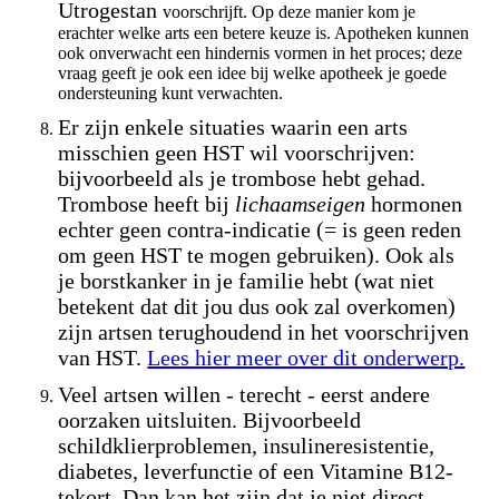
Utrogestan
voorschrijft. Op deze manier kom je
erachter welke arts een betere keuze is. Apotheken kunnen
ook onverwacht een hindernis vormen in het proces; deze
vraag geeft je ook een idee bij welke apotheek je goede
ondersteuning kunt verwachten.
Er zijn enkele situaties waarin een arts
misschien geen HST wil voorschrijven:
bijvoorbeeld als je trombose hebt gehad.
Trombose heeft bij
lichaamseigen
hormonen
echter geen contra-indicatie (= is geen reden
om geen HST te mogen gebruiken). Ook als
je borstkanker in je familie hebt (wat niet
betekent dat dit jou dus ook zal overkomen)
zijn artsen terughoudend in het voorschrijven
van HST.
Lees hier meer over dit onderwerp.
Veel artsen willen - terecht - eerst andere
oorzaken uitsluiten. Bijvoorbeeld
schildklierproblemen, insulineresistentie,
diabetes, leverfunctie of een Vitamine B12-
tekort. Dan kan het zijn dat je niet direct