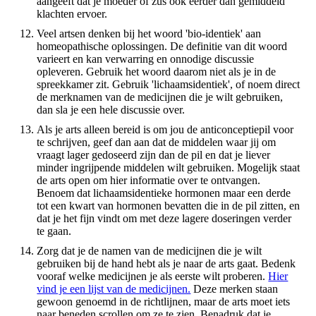
aangeeft dat je moeder of zus ook eerder dan gemiddeld
klachten ervoer.
Veel artsen denken bij het woord 'bio-identiek' aan
homeopathische oplossingen. De definitie van dit woord
varieert en kan verwarring en onnodige discussie
opleveren. Gebruik het woord daarom niet als je in de
spreekkamer zit. Gebruik 'lichaamsidentiek', of noem direct
de merknamen van de medicijnen die je wilt gebruiken,
dan sla je een hele discussie over.
Als je arts alleen bereid is om jou de anticonceptiepil voor
te schrijven, geef dan aan dat de middelen waar jij om
vraagt lager gedoseerd zijn dan de pil en dat je liever
minder ingrijpende middelen wilt gebruiken. Mogelijk staat
de arts open om hier informatie over te ontvangen.
Benoem dat lichaamsidentieke hormonen maar een derde
tot een kwart van hormonen bevatten die in de pil zitten, en
dat je het fijn vindt om met deze lagere doseringen verder
te gaan.
Zorg dat je de namen van de medicijnen die je wilt
gebruiken bij de hand hebt als je naar de arts gaat. Bedenk
vooraf welke medicijnen je als eerste wilt proberen.
Hier
vind je een lijst van de medicijnen.
Deze merken staan
gewoon genoemd in de richtlijnen, maar de arts moet iets
naar beneden scrollen om ze te zien. Benadruk dat je