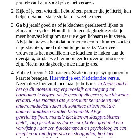
jou relevant zijn zodat je ze niet vergeet.
Kijk of je een vriendin hebt of een partner die je hierbij kan
helpen. Samen sta je sterker en weet je meer.
Ga bij jezelf goed na of je klachten gerelateerd lijken te
zijn aan je cyclus. Hou dit bij in een dagboekje zodat je
meer houvast krijgt om naar je eigen lichaam te luisteren.
Als je het gevoel hebt dat hormonen een rol kunnen spelen
in je klachten, meld dit dan bij je huisarts. Voor veel
vrouwen is het moeilijk om de klachten te linken aan de
overgang, omdat we hier nooit eerder over geïnformeerd
zijn. Neem het dagboekje mee naar je arts.
Vul de Greene’s Climacteric Scale in om je symptomen in
kaart te brengen.
Hier vind je een Nederlandse versie
.
Neem deze ingevuld mee naar je huisarts.
In Nederland is
het op dit moment nog erg moeilijk om toegang tot
hormonen te krijgen als je geen opvliegers of nachtzweten
ervaart. Alle klachten die je ook kunt behandelen met
andere middelen zullen bij sommige artsen met die
anderen middelen worden behandeld. Als je
gewrichtspijnen, mentale klachten en slaapproblemen
meldt, loop je ook kans dat je naar buiten gaat met een
verwijzing naar een fysiotherapeut en psycholoog en een
recept voor antidepressiva en slaappillen, hou hier