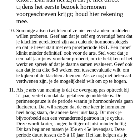
tijdens het eerste bezoek hormonen
voorgeschreven krijgt; houd hier rekening
mee.
Sommige artsen twijfelen of ze niet eerst andere middelen
willen proberen. Geef aan dat je zelf erg overtuigd bent dat
je klachten gerelateerd zijn aan dalende hormoonspiegels
en dat je liever start met een proefperiode HST. Een 'proef'
klinkt minder definitief, ook voor de arts. Stel voor dat je
een half jaar jouw voorkeur probeert, om te bekijken of het
werkt en spreek af dat je daarna samen evalueert. Geef ook
aan dat je na elke 6-8 weken een tussenevaluatie wilt, om
te kijken of de klachten afnemen. Als ze nog niet helemaal
verdwenen zijn, je de mogelijkheid wilt om op te hogen.
Als je arts van mening is dat de overgang pas optreedt bij
51 jaar, vertel dan dat dat getal een gemiddelde is. De
perimenopauze is de periode waarin je hormoonlevels gaan
fluctueren. Dat wil zeggen dat de ene keer je hormonen
heel hoog staan, de andere keer juist laag. Dit merk je
bijvoorbeeld aan een veranderend patroon in je cyclus.
Deze wordt korter, langer, heftiger of juist minder heftig.
Dit kan beginnen tussen je 35e en 45e levensjaar. Deze
periode duurt tussen de 5 à 10 jaar. Het kan helpen als je