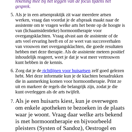
rekening mee bij het leggen van de focus tijdens het
gesprek.
Als je in een artsenpraktijk zit waar meerdere artsen
werken, vraag dan voordat je de afspraak maakt naar de
assistente om te vragen welke arts het beste op de hoogte is
van (lichaamsidentieke) hormoontherapie voor
overgangsklachten. Vraag alvast aan de assistente of de
arts veel ervaring heeft en of ze weet van succesverhalen
van vrouwen met overgangsklachten, die goede resultaten
hebben met deze therapie. Als de assistente meteen positief
inhoudelijk reageert, weet je dat je wat meer vertrouwen
kunt hebben in de kennis.
Zorg dat je de
richtlijnen voor huisartsen
zelf goed gelezen
hebt. Met deze informatie kun je de klachten benadrukken
die in aanmerking komen voor hormoontherapie. Print ze
uit en markeer de regels die belangrijk zijn, zodat je die
kunt overleggen als de arts twijfelt.
Als je een huisarts kiest, kun je overwegen
om enkele apotheken te bezoeken in de plaats
waar je woont. Vraag daar welke arts bekend
is met hormoontherapie en bijvoorbeeld
pleisters (Systen of Sandoz), Oestrogel en