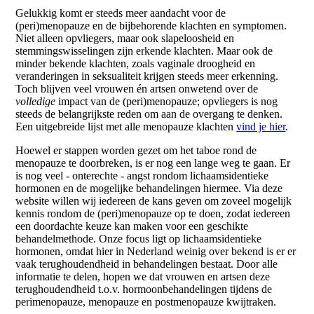
Gelukkig komt er steeds meer aandacht voor de
(peri)menopauze en de bijbehorende klachten en symptomen.
Niet alleen opvliegers, maar ook slapeloosheid en
stemmingswisselingen zijn erkende klachten. Maar ook de
minder bekende klachten, zoals vaginale droogheid en
veranderingen in seksualiteit krijgen steeds meer erkenning.
Toch blijven veel vrouwen én artsen onwetend over de
volledige
impact van de (peri)menopauze; opvliegers is nog
steeds de belangrijkste reden om aan de overgang te denken.
Een uitgebreide lijst met alle menopauze klachten
vind je hier
.
Hoewel er stappen worden gezet om het taboe rond de
menopauze te doorbreken, is er nog een lange weg te gaan. Er
is nog veel - onterechte - angst rondom lichaamsidentieke
hormonen en de mogelijke behandelingen hiermee. Via deze
website willen wij iedereen de kans geven om zoveel mogelijk
kennis rondom de (peri)menopauze op te doen, zodat iedereen
een doordachte keuze kan maken voor een geschikte
behandelmethode. Onze focus ligt op lichaamsidentieke
hormonen, omdat hier in Nederland weinig over bekend is er er
vaak terughoudendheid in behandelingen bestaat. Door alle
informatie te delen, hopen we dat vrouwen en artsen deze
terughoudendheid t.o.v. hormoonbehandelingen tijdens de
perimenopauze, menopauze en postmenopauze kwijtraken.