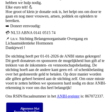
hebben we hulp nodig.
Elke euro telt! 💪
Hoe groot of klein je donatie ook is, het helpt ons om door te
gaan en nog meer vrouwen, artsen, politiek en opleiders te
bereiken.
➡️ Doneer eenvoudig:
💳 NL53 ABNA 0141 0515 74
📌 t.n.v. Stichting Belangenorganisatie Overgang en
Lichaamsidentieke Hormonen
Dankjewel !
De stichting heeft per 01-01-2026 de ANBI status gekregen!
Dit geeft donateurs en sponsoren de mogelijkheid hun gift af te
trekken van de inkomsten- en vennootschapsbelasting. De
stichting hoeft aan de andere kant geen erf- of schenkbelasting
over het gedoneerde geld te betalen. Op deze manier worden
alle giften geheel besteed aan de stichting zelf. Om onze missie
voort te zetten hebben we sponsoren hard nodig en deze ANBI-
erkenning is voor ons dus heel belangrijk!
Ons RSIN/fiscaalnummer in het
ANBI-register
is: 867072337.